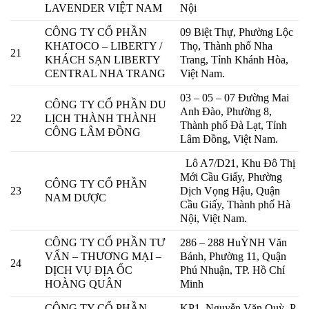
LAVENDER VIỆT NAM
Nội
CÔNG TY CỔ PHẦN
09 Biệt Thự, Phường Lộc
KHATOCO – LIBERTY /
Thọ, Thành phố Nha
21
KHÁCH SẠN LIBERTY
Trang, Tỉnh Khánh Hòa,
CENTRAL NHA TRANG
Việt Nam.
03 – 05 – 07 Đường Mai
CÔNG TY CỔ PHẦN DU
Anh Đào, Phường 8,
22
LỊCH THÀNH THÀNH
Thành phố Đà Lạt, Tỉnh
CÔNG LÂM ĐỒNG
Lâm Đồng, Việt Nam.
Lô A7/D21, Khu Đô Thị
Mới Cầu Giấy, Phường
CÔNG TY CỔ PHẦN
23
Dịch Vọng Hậu, Quận
NAM DƯỢC
Cầu Giấy, Thành phố Hà
Nội, Việt Nam.
CÔNG TY CỔ PHẦN TƯ
286 – 288 HuỲNH Văn
VẤN – THƯƠNG MẠI –
Bánh, Phường 11, Quận
24
DỊCH VỤ ĐỊA ỐC
Phú Nhuận, TP. Hồ Chí
HOÀNG QUÂN
Minh
CÔNG TY CỔ PHẦN
KP1, Nguyễn Văn Quỳ, P