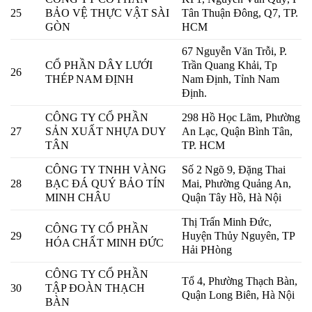
25
BẢO VỆ THỰC VẬT SÀI
Tân Thuận Đông, Q7, TP.
GÒN
HCM
67 Nguyễn Văn Trỗi, P.
CỔ PHẦN DÂY LƯỚI
Trần Quang Khải, Tp
26
THÉP NAM ĐỊNH
Nam Định, Tỉnh Nam
Định.
CÔNG TY CỔ PHẦN
298 Hồ Học Lãm, Phường
27
SẢN XUẤT NHỰA DUY
An Lạc, Quận Bình Tân,
TÂN
TP. HCM
CÔNG TY TNHH VÀNG
Số 2 Ngõ 9, Đặng Thai
28
BẠC ĐÁ QUÝ BẢO TÍN
Mai, Phường Quảng An,
MINH CHÂU
Quận Tây Hồ, Hà Nội
Thị Trấn Minh Đức,
CÔNG TY CỔ PHẦN
29
Huyện Thủy Nguyên, TP
HÓA CHẤT MINH ĐỨC
Hải PHòng
CÔNG TY CỔ PHẦN
Tổ 4, Phường Thạch Bàn,
30
TẬP ĐOÀN THẠCH
Quận Long Biên, Hà Nội
BÀN