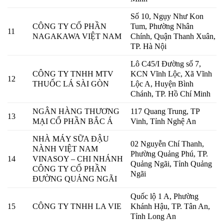
Số 10, Ngụy Như Kon
CÔNG TY CỔ PHẦN
Tum, Phường Nhân
11
NAGAKAWA VIỆT NAM
Chính, Quận Thanh Xuân,
TP. Hà Nội
Lô C45/I Đường số 7,
CÔNG TY TNHH MTV
KCN Vĩnh Lộc, Xã Vĩnh
12
THUỐC LÁ SÀI GÒN
Lộc A, Huyện Bình
Chánh, TP. Hồ Chí Minh
NGÂN HÀNG THƯƠNG
117 Quang Trung, TP
13
MẠI CỔ PHẦN BẮC Á
Vinh, Tỉnh Nghệ An
NHÀ MÁY SỮA ĐẬU
02 Nguyễn Chí Thanh,
NÀNH VIỆT NAM
Phường Quảng Phú, TP.
14
VINASOY – CHI NHÁNH
Quảng Ngãi, Tỉnh Quảng
CÔNG TY CỔ PHẦN
Ngãi
ĐƯỜNG QUẢNG NGÃI
Quốc lộ 1 A, Phường
15
CÔNG TY TNHH LA VIE
Khánh Hậu, TP. Tân An,
Tỉnh Long An