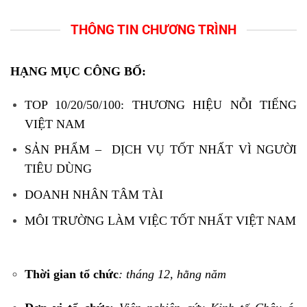
THÔNG TIN CHƯƠNG TRÌNH
HẠNG MỤC CÔNG BỐ:
TOP 10/20/50/100: THƯƠNG HIỆU NỖI TIẾNG
VIỆT NAM
SẢN PHẨM – DỊCH VỤ TỐT NHẤT VÌ NGƯỜI
TIÊU DÙNG
DOANH NHÂN TÂM TÀI
MÔI TRƯỜNG LÀM VIỆC TỐT NHẤT VIỆT NAM
Thời gian tổ chức
: tháng 12, hằng năm