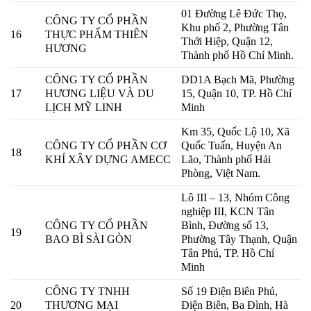
01 Đường Lê Đức Thọ,
CÔNG TY CỔ PHẦN
Khu phố 2, Phường Tân
16
THỰC PHẨM THIÊN
Thới Hiệp, Quận 12,
HƯƠNG
Thành phố Hồ Chí Minh.
CÔNG TY CỔ PHẦN
DD1A Bạch Mã, Phường
17
HƯƠNG LIỆU VÀ DU
15, Quận 10, TP. Hồ Chí
LỊCH MỸ LINH
Minh
Km 35, Quốc Lộ 10, Xã
CÔNG TY CỔ PHẦN CƠ
Quốc Tuấn, Huyện An
18
KHÍ XÂY DỰNG AMECC
Lão, Thành phố Hải
Phòng, Việt Nam.
Lô III – 13, Nhóm Công
nghiệp III, KCN Tân
CÔNG TY CỔ PHẦN
Bình, Đường số 13,
19
BAO BÌ SÀI GÒN
Phường Tây Thạnh, Quận
Tân Phú, TP. Hồ Chí
Minh
CÔNG TY TNHH
Số 19 Điện Biên Phủ,
20
THƯƠNG MẠI
Điện Biên, Ba Đình, Hà