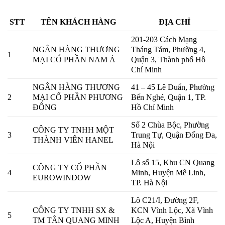
STT
TÊN KHÁCH HÀNG
ĐỊA CHỈ
201-203 Cách Mạng
NGÂN HÀNG THƯƠNG
Tháng Tám, Phường 4,
1
MẠI CỔ PHẦN NAM Á
Quận 3, Thành phố Hồ
Chí Minh
NGÂN HÀNG THƯƠNG
41 – 45 Lê Duẩn, Phường
2
MẠI CỔ PHẦN PHƯƠNG
Bến Nghé, Quận 1, TP.
ĐÔNG
Hồ Chí Minh
Số 2 Chùa Bộc, Phường
CÔNG TY TNHH MỘT
3
Trung Tự, Quận Đống Đa,
THÀNH VIÊN HANEL
Hà Nội
Lô số 15, Khu CN Quang
CÔNG TY CỔ PHẦN
4
Minh, Huyện Mê Linh,
EUROWINDOW
TP. Hà Nội
Lô C21/I, Đường 2F,
CÔNG TY TNHH SX &
KCN Vĩnh Lộc, Xã Vĩnh
5
TM TÂN QUANG MINH
Lộc A, Huyện Bình