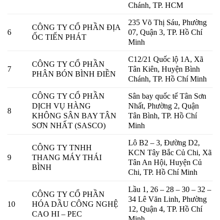
Chánh, TP. HCM
235 Võ Thị Sáu, Phường
CÔNG TY CỔ PHẦN ĐỊA
6
07, Quận 3, TP. Hồ Chí
ỐC TIẾN PHÁT
Minh
C12/21 Quốc lộ 1A, Xã
CÔNG TY CỔ PHẦN
7
Tân Kiên, Huyện Bình
PHÂN BÓN BÌNH ĐIỀN
Chánh, TP. Hồ Chí Minh
CÔNG TY CỔ PHẦN
Sân bay quốc tế Tân Sơn
DỊCH VỤ HÀNG
Nhất, Phường 2, Quận
8
KHÔNG SÂN BAY TÂN
Tân Bình, TP. Hồ Chí
SƠN NHẤT (SASCO)
Minh
Lô B2 – 3, Đường D2,
CÔNG TY TNHH
KCN Tây Bắc Củ Chi, Xã
9
THANG MÁY THÁI
Tân An Hội, Huyện Củ
BÌNH
Chi, TP. Hồ Chí Minh
Lầu 1, 26 – 28 – 30 – 32 –
CÔNG TY CỔ PHẦN
34 Lê Văn Linh, Phường
10
HÓA DẦU CÔNG NGHỆ
12, Quận 4, TP. Hồ Chí
CAO HI – PEC
Minh