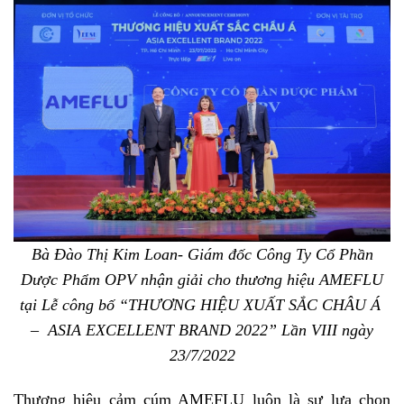
Bà Đào Thị Kim Loan- Giám đốc Công Ty Cổ Phần
Dược Phẩm O
PV
nhận giải cho
thương hiệu
AMEFLU
tại Lễ công bố “THƯƠNG HIỆU XUẤT SẮC CHÂU Á
–
ASIA EXCELLENT BRAND 2022” Lần VIII
ngày
23/7/2022
Thương hiệu cảm cúm AMEFLU luôn là sự lựa chọn