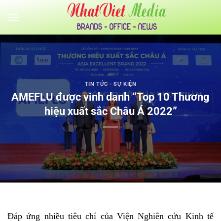
Bỏ
qua
nội
dung
TIN TỨC - SỰ KIỆN
AMEFLU được vinh danh “Top 10 Thương
hiệu xuất sắc Châu Á 2022”
Đáp ứng nhiều tiêu chí của Viện Nghiên cứu Kinh tế