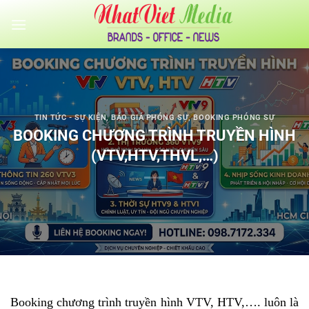
Bỏ
qua
nội
dung
TIN TỨC - SỰ KIỆN
,
BÁO GIÁ PHÓNG SỰ
,
BOOKING PHÓNG SỰ
BOOKING CHƯƠNG TRÌNH TRUYỀN HÌNH
(VTV,HTV,THVL,…)
Booking chương trình truyền hình VTV, HTV,…. luôn là