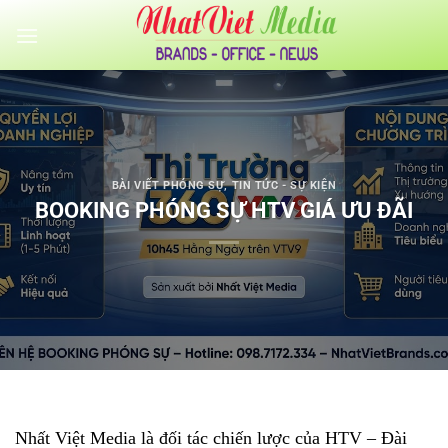
Bỏ
qua
nội
dung
BÀI VIẾT PHÓNG SỰ
,
TIN TỨC - SỰ KIỆN
BOOKING PHÓNG SỰ HTV GIÁ ƯU ĐÃI
Nhất Việt Media là đối tác chiến lược của HTV – Đài