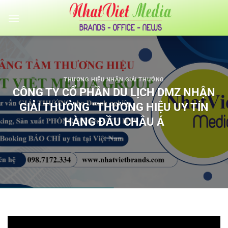
Bỏ
qua
nội
dung
THƯƠNG HIỆU NHẬN GIẢI THƯỞNG
CÔNG TY CỔ PHẦN DU LỊCH DMZ NHẬN
GIẢI THƯỞNG “THƯƠNG HIỆU UY TÍN
HÀNG ĐẦU CHÂU Á