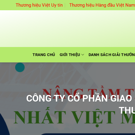
Bỏ
Thương hiệu Việt Uy tín
Thương hiệu Hàng đầu Việt Na
qua
nội
dung
TRANG CHỦ
GIỚI THIỆU
DANH SÁCH GIẢI THƯỞ
CÔNG TY CỔ PHẦN GIAO
THƯ