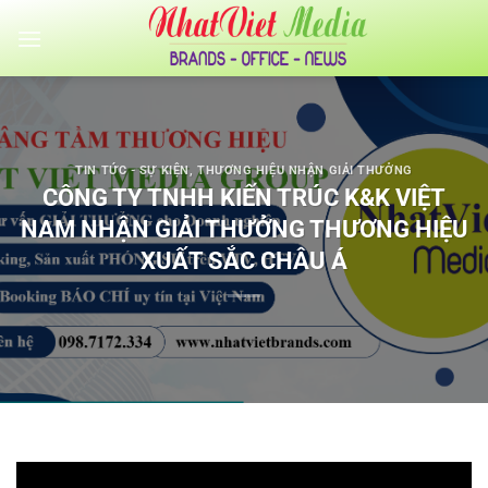
Bỏ
qua
nội
dung
TIN TỨC - SỰ KIỆN
,
THƯƠNG HIỆU NHẬN GIẢI THƯỞNG
CÔNG TY TNHH KIẾN TRÚC K&K VIỆT
NAM NHẬN GIẢI THƯỞNG THƯƠNG HIỆU
XUẤT SẮC CHÂU Á