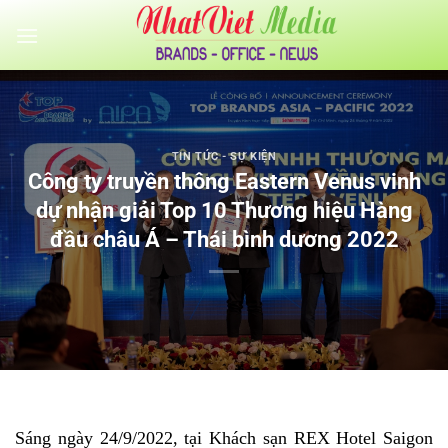
Bỏ
qua
nội
dung
TIN TỨC - SỰ KIỆN
Công ty truyền thông Eastern Venus vinh
dự nhận giải Top 10 Thương hiệu Hàng
đầu châu Á – Thái bình dương 2022
Sáng ngày 24/9/2022, tại Khách sạn REX Hotel Saigon