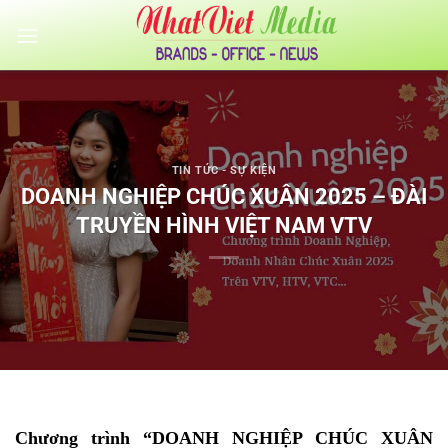
Bỏ
qua
nội
dung
TIN TỨC - SỰ KIỆN
DOANH NGHIỆP CHÚC XUÂN 2025 – ĐÀI
TRUYỀN HÌNH VIỆT NAM VTV
Chương trình “DOANH NGHIỆP CHÚC XUÂN