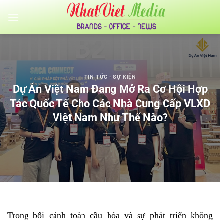
Bỏ
qua
nội
dung
TIN TỨC - SỰ KIỆN
Dự Án Việt Nam Đang Mở Ra Cơ Hội Hợp
Tác Quốc Tế Cho Các Nhà Cung Cấp VLXD
Việt Nam Như Thế Nào?
Trong bối cảnh toàn cầu hóa và sự phát triển không