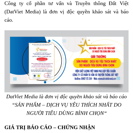
Công ty cổ phần tư vấn và Truyền thông Đất Việt
(DatViet Media) là đơn vị độc quyền khảo sát và báo
cáo.
DatViet Media là đơn vị độc quyền khảo sát và báo cáo
“SẢN PHẨM – DỊCH VỤ YÊU THÍCH NHẤT DO
NGƯỜI TIÊU DÙNG BÌNH CHỌN
“
GIÁ TRỊ BÁO CÁO – CHỨNG NHẬN