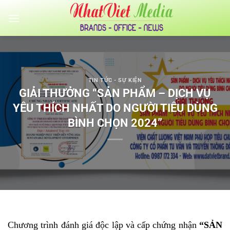
Bỏ
qua
nội
dung
TIN TỨC - SỰ KIỆN
GIẢI THƯỞNG “SẢN PHẨM – DỊCH VỤ
YÊU THÍCH NHẤT DO NGƯỜI TIÊU DÙNG
BÌNH CHỌN 2024”
Chương trình đánh giá độc lập và cấp chứng nhận
“SẢN