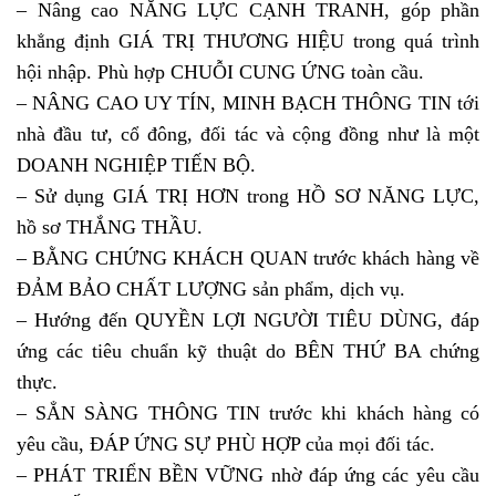
– Nâng cao NĂNG LỰC CẠNH TRANH, góp phần
khẳng định GIÁ TRỊ THƯƠNG HIỆU trong quá trình
hội nhập. Phù hợp CHUỖI CUNG ỨNG toàn cầu.
– NÂNG CAO UY TÍN, MINH BẠCH THÔNG TIN tới
nhà đầu tư, cổ đông, đối tác và cộng đồng như là một
DOANH NGHIỆP TIẾN BỘ.
– Sử dụng GIÁ TRỊ HƠN trong HỒ SƠ NĂNG LỰC,
hồ sơ THẮNG THẦU.
– BẰNG CHỨNG KHÁCH QUAN trước khách hàng về
ĐẢM BẢO CHẤT LƯỢNG sản phẩm, dịch vụ.
– Hướng đến QUYỀN LỢI NGƯỜI TIÊU DÙNG, đáp
ứng các tiêu chuẩn kỹ thuật do BÊN THỨ BA chứng
thực.
– SẲN SÀNG THÔNG TIN trước khi khách hàng có
yêu cầu, ĐÁP ỨNG SỰ PHÙ HỢP của mọi đối tác.
– PHÁT TRIỂN BỀN VỮNG nhờ đáp ứng các yêu cầu