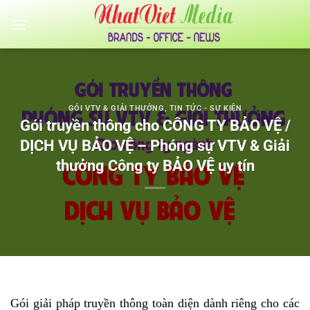
Bỏ
qua
nội
dung
GÓI VTV & GIẢI THƯỞNG
,
TIN TỨC - SỰ KIỆN
Gói truyền thông cho CÔNG TY BẢO VỆ /
DỊCH VỤ BẢO VỆ – Phóng sự VTV & Giải
thưởng Công ty BẢO VỆ uy tín
Gói giải pháp truyền thông toàn diện dành riêng cho các