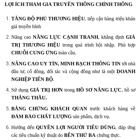
LỢI ÍCH THAM GIA TRUYỀN THÔNG CHÍNH THỐNG
TĂNG ĐỘ PHỦ THƯƠNG HIỆU
, tiếp cận hàng triệu khán
giả truyền hình
Nâng cao
NĂNG LỰC CẠNH TRANH
, khẳng định
GIÁ
TRỊ THƯƠNG HIỆU
trong quá trình hội nhập. Phù hợp
CHUỖI CUNG ỨNG
toàn cầu.
NÂNG CAO UY TÍN, MINH BẠCH THÔNG TIN
tới nhà
đầu tư, cổ đông, đối tác và cộng đồng như là một
DOANH
NGHIỆP TIẾN BỘ
.
Sử dụng
GIÁ TRỊ HƠN
trong
HỒ SƠ NĂNG LỰC
, hồ sơ
THẮNG THẦU.
BẰNG CHỨNG KHÁCH QUAN
trước khách hàng về
ĐẢM BẢO CHẤT LƯỢNG
sản phẩm, dịch vụ.
Hướng đến
QUYỀN LỢI NGƯỜI TIÊU DÙNG
, đáp ứng
các tiêu chuẩn kỹ thuật do
BÊN THỨ BA
chứng thực.