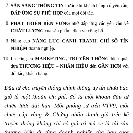
SẲN SÀNG THÔNG TIN
trước khi khách hàng có yêu cầu,
ĐÁP ỨNG SỰ PHÙ HỢP
của mọi đối tác.
PHÁT TRIỂN BỀN VỮNG
nhờ đáp ứng các yêu cầu về
CHẤT LƯỢNG
của sản phẩm, dịch vụ công bố.
Nâng cao
NĂNG LỰC CẠNH TRANH, CHỈ SỐ TÍN
NHIỆM
doanh nghiệp.
Là công cụ
MARKETING, TRUYỀN THÔNG
hiệu quả,
đưa
THƯƠNG HIỆU – NHÃN HIỆU
đến
GẦN HƠN
với
đối tác, khách hàng.
Đầu tư cho truyền thông chính thống uy tín chưa bao
giờ là một khoản chi phí, đó là một khoản đầu tư
chiến lược dài hạn. Một phóng sự trên VTV9, một
chiếc cúp vàng & Chứng nhận danh giá trên kệ
truyền thống không chỉ có giá trị mà sẽ là tài sản
thương hiệu đi cùng doanh nghiệp của bạn suốt