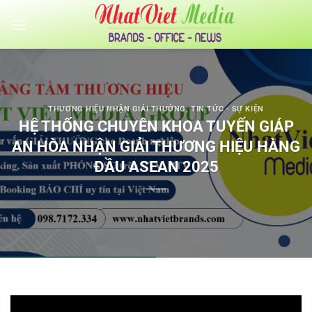
Bỏ
qua
nội
dung
THƯƠNG HIỆU NHẬN GIẢI THƯỞNG
,
TIN TỨC - SỰ KIỆN
HỆ THỐNG CHUYÊN KHOA TUYẾN GIÁP
AN HÒA NHẬN GIẢI THƯƠNG HIỆU HÀNG
ĐẦU ASEAN 2025