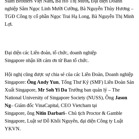
Siam Brothers Việt Nam
,
Bà Hồ Thị Mười
,
Đại diện Doanh
nghiệp Sâm Ngọc Linh Mười Cường, Bà Nguyễn Thùy Hương –
TGĐ Công ty cổ phần Ngọc Trai Hạ Long, Bà Nguyễn Thị Minh
Lợi.
Đại diện các Liên đoàn, tổ chức, doanh nghiệp
Singapore nhận lời cảm ơn từ Ban tổ chức.
Hội nghị cũng được sự chia sẻ của các Liên Đoàn, Doanh nghiệp
Singapore:
Ông Andy Yun
, Tổng Thư Ký (SMF) Liên Đoàn Sản
Xuất Singapore,
Mr Soh Yi Da
Trưởng ban quản lý –
The
National University of Singapore Society (NUSS)
, Ông
Jason
Ng
– Giám đốc VinaCapital, CEO Vietcham tại
Singapore, ông
Nitin Darbari
– Chủ tịch Proctor & Gamble
Singapore, Luật sư Đỗ Khôi Nguyên, đại diện Công ty Luật
YKVN.