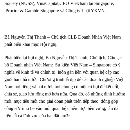
Society (NUSS)
, VinaCapital,CEO Vietcham tại Singapore,
Proctor & Gamble Singapore và Công ty Luật YKVN.
Bà Nguyễn Thị Thanh – Chủ tịch CLB Doanh Nhân Việt Nam
phát biểu khai mạc Hội nghị.
Phát biểu tại hội nghị, Bà Nguyễn Thị Thanh, Chủ tịch, Câu lạc
bộ Doanh nhân Việt Nam: Sự kiện Việt Nam – Singapore có ý
nghĩa về kinh tế và chính trị, luôn gắn liền với quan hệ cấp cao
giữa hai nhà nước. Chương trình là dịp để các doanh nghiệp Việt
Nam nói riêng và hai nước nói chung có một cơ hội để kết nối,
chia sẻ, giao lưu rộng mở hơn nữa. Qua đó, có những định hướng
mới, mục tiêu mới cho giai đoạn phát triển tiếp theo, đóng góp
công sức nhỏ bé vào mối quan hệ chiến lược bền vững, lâu dài
trên tất cả lĩnh vực của hai đất nước.