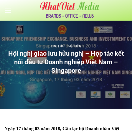
Bỏ
qua
nội
dung
TIN TỨC - SỰ KIỆN
Hội nghị giao lưu hữu nghị – Hợp tác kết
nối đầu tư Doanh nghiệp Việt Nam –
Singapore
Ngày 17 tháng 03 năm 2018, Câu lạc bộ Doanh nhân Việt