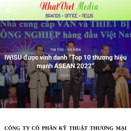
Bỏ
qua
nội
dung
TIN TỨC - SỰ KIỆN
IWISU được vinh danh “Top 10 thương hiệu
mạnh ASEAN 2022”
CÔNG TY CỔ PHẦN KỸ THUẬT THƯƠNG MẠI