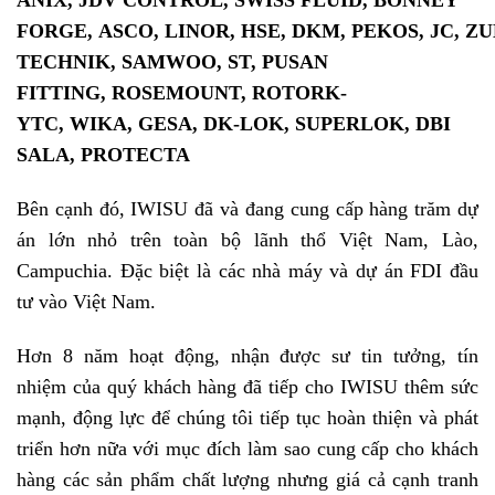
ANIX
,
JDV CONTROL
,
SWISS FLUID
,
BONNEY
FORGE
,
ASCO
,
LINOR
,
HSE
,
DKM
,
PEKOS
,
JC
,
ZU
TECHNIK
,
SAMWOO
, ST,
PUSAN
FITTING
,
ROSEMOUNT
,
ROTORK-
YTC
,
WIKA
,
GESA
,
DK-LOK
,
SUPERLOK
,
DBI
SALA
,
PROTECTA
Bên cạnh đó, IWISU đã và đang cung cấp hàng trăm dự
án lớn nhỏ trên toàn bộ lãnh thổ Việt Nam, Lào,
Campuchia. Đặc biệt là các nhà máy và dự án FDI đầu
tư vào Việt Nam.
Hơn 8 năm hoạt động, nhận được sư tin tưởng, tín
nhiệm của quý khách hàng đã tiếp cho IWISU thêm sức
mạnh, động lực để chúng tôi tiếp tục hoàn thiện và phát
triển hơn nữa với mục đích làm sao cung cấp cho khách
hàng các sản phẩm chất lượng nhưng giá cả cạnh tranh