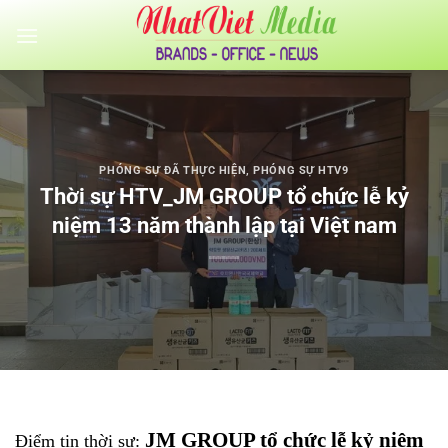
Bỏ
qua
nội
dung
PHÓNG SỰ ĐÃ THỰC HIỆN
,
PHÓNG SỰ HTV9
Thời sự HTV_JM GROUP tổ chức lễ kỷ
niệm 13 năm thành lập tại Việt nam
JM GROUP tổ chức lễ kỷ niệm
Điểm tin thời sự: