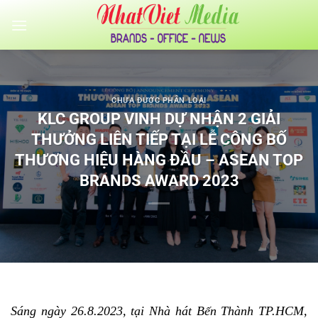
Bỏ
qua
nội
dung
CHƯA ĐƯỢC PHÂN LOẠI
KLC GROUP VINH DỰ NHẬN 2 GIẢI
THƯỞNG LIÊN TIẾP TẠI LỄ CÔNG BỐ
THƯƠNG HIỆU HÀNG ĐẦU – ASEAN TOP
BRANDS AWARD 2023
Sáng ngày 26.8.2023, tại Nhà hát Bến Thành TP.HCM,