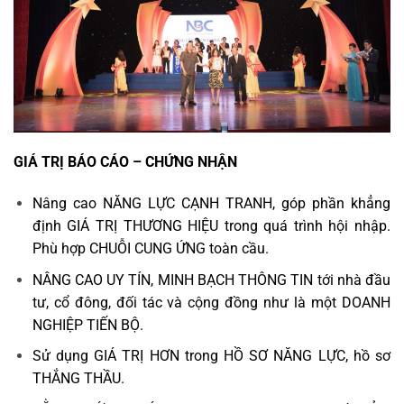
GIÁ TRỊ BÁO CÁO – CHỨNG NHẬN
Nâng cao NĂNG LỰC CẠNH TRANH, góp phần khẳng
định GIÁ TRỊ THƯƠNG HIỆU trong quá trình hội nhập.
Phù hợp CHUỖI CUNG ỨNG toàn cầu.
NÂNG CAO UY TÍN, MINH BẠCH THÔNG TIN tới nhà đầu
tư, cổ đông, đối tác và cộng đồng như là một DOANH
NGHIỆP TIẾN BỘ.
Sử dụng GIÁ TRỊ HƠN trong HỒ SƠ NĂNG LỰC, hồ sơ
THẮNG THẦU.