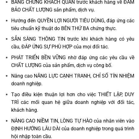
BẰNG CHỨNG KHÁCH QUAN trước khách hàng về ĐẢM
BẢO CHẤT LƯỢNG sản phẩm, dịch vụ.
Hướng đến QUYỀN LỢI NGƯỜI TIÊU DÙNG, đáp ứng các
tiêu chuẩn kỹ thuật do BÊN THỨ BA chứng thực.
SẲN SÀNG THÔNG TIN trước khi khách hàng có yêu
cầu, ĐÁP ỨNG SỰ PHÙ HỢP của mọi đối tác.
PHÁT TRIỂN BỀN VỮNG nhờ đáp ứng các yêu cầu về
CHẤT LƯỢNG của sản phẩm, dịch vụ công bố.
Nâng cao NĂNG LỰC CẠNH TRANH, CHỈ SỐ TÍN NHIỆM
doanh nghiệp.
Tạo điều kiện thuận lợi hơn cho việc THIẾT LẬP, DUY
TRÌ các mối quan hệ giữa doanh nghiệp với đối tác,
khách hàng.
NÂNG CAO NIỀM TIN, LÒNG TỰ HÀO của nhân viên vào
ĐỊNH HƯỚNG LÂU DÀI của doanh nghiệp trong quá trình
hội nhập toàn cầu.