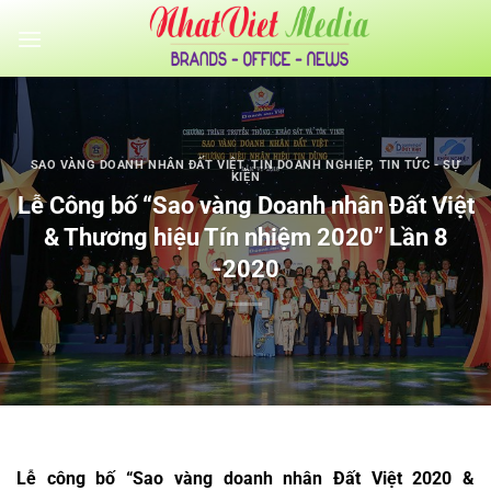
Bỏ
qua
nội
dung
SAO VÀNG DOANH NHÂN ĐẤT VIỆT
,
TIN DOANH NGHIỆP
,
TIN TỨC - SỰ
KIỆN
Lễ Công bố “Sao vàng Doanh nhân Đất Việt
& Thương hiệu Tín nhiệm 2020” Lần 8
-2020
Lễ công bố “Sao vàng doanh nhân Đất Việt 2020 &