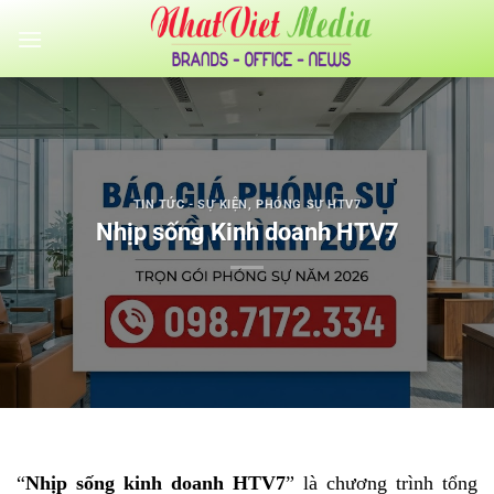
Bỏ
qua
nội
dung
TIN TỨC - SỰ KIỆN
,
PHÓNG SỰ HTV7
Nhịp sống Kinh doanh HTV7
“
Nhịp sống kinh doanh HTV7
” là chương trình tổng