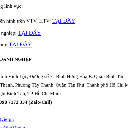
g lĩnh vực:
TẠI ĐÂY
ền hình trên VTV, HTV:
TẠI ĐÂY
 nghiệp:
TẠI ĐÂY
Nam:
DOANH NGHỆP
hính Vĩnh Lộc, Đường số 7, Bình Hưng Hòa B, Quận Bình Tân, 
 Thạnh, Phường Tây Thạnh, Quận Tân Phú, Thành phố Hồ Chí 
ận Bình Tân, TP. Hồ Chí Minh
 098 7172 334 (Zalo/Call)
vietpr/
atVietMedia