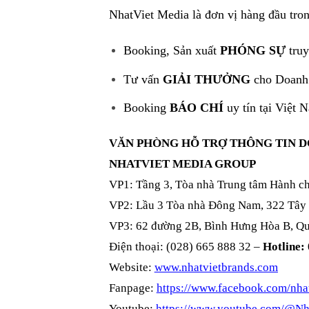
NhatViet Media là đơn vị hàng đầu tron
Booking, Sản xuất
PHÓNG SỰ
truy
Tư vấn
GIẢI THƯỞNG
cho Doanh
Booking
BÁO CHÍ
uy tín tại Việt 
VĂN PHÒNG HỖ TRỢ THÔNG TIN 
NHATVIET MEDIA GROUP
VP1: Tầng 3, Tòa nhà Trung tâm Hành c
VP2: Lầu 3 Tòa nhà Đông Nam, 322 Tây
VP3: 62 đường 2B, Bình Hưng Hòa B, Qu
Điện thoại: (028) 665 888 32 –
Hotline:
Website:
www.nhatvietbrands.com
Fanpage:
https://www.facebook.com/nhat
Youtube:
https://www.youtube.com/@Nh