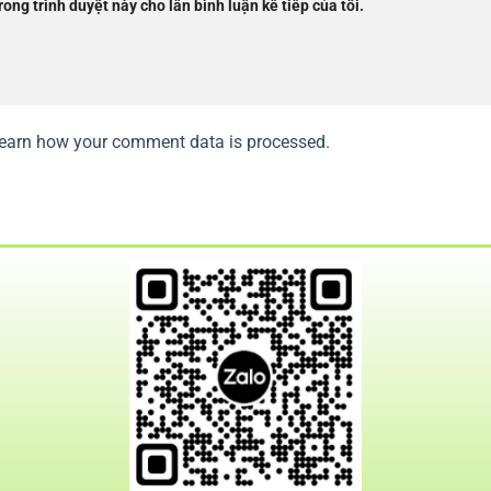
rong trình duyệt này cho lần bình luận kế tiếp của tôi.
earn how your comment data is processed.