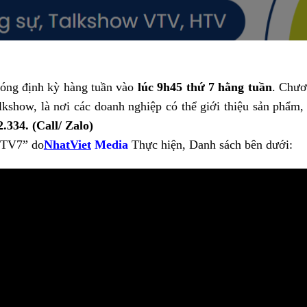
sóng định kỳ hàng tuần vào
lúc 9h45 thứ 7 hằng tuần
. Chươ
lkshow, là nơi các doanh nghiệp có thể giới thiệu sản phẩm,
.334. (Call/ Zalo)
HTV7” do
NhatViet
Media
Thực hiện, Danh sách bên dưới: