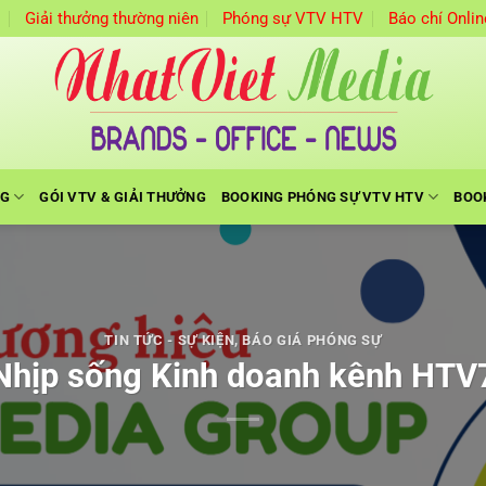
m
Giải thưởng thường niên
Phóng sự VTV HTV
Báo chí Onlin
NG
GÓI VTV & GIẢI THƯỞNG
BOOKING PHÓNG SỰ VTV HTV
BOO
TIN TỨC - SỰ KIỆN
,
BÁO GIÁ PHÓNG SỰ
Nhịp sống Kinh doanh kênh HTV