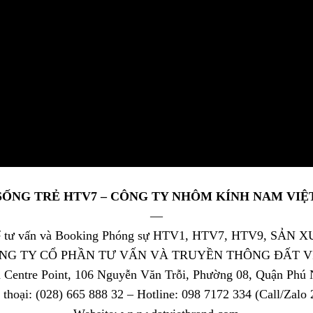
SỐNG TRẺ HTV7 – CÔNG TY NHÔM KÍNH NAM VIỆ
—
để tư vấn và Booking Phóng sự HTV1, HTV7, HTV9, SẢN 
NG TY CỔ PHẦN TƯ VẤN VÀ TRUYỀN THÔNG ĐẤT V
à Centre Point, 106 Nguyễn Văn Trỗi, Phường 08, Quận Phú
 thoại: (028) 665 888 32 – Hotline: 098 7172 334 (Call/Zalo 