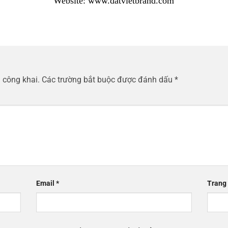
Website: www.datvietbrand.com
 công khai.
Các trường bắt buộc được đánh dấu
*
Email
*
Trang