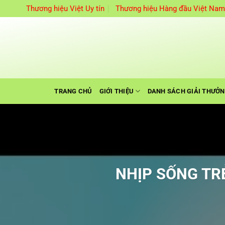
Bỏ
Thương hiệu Việt Uy tín
Thương hiệu Hàng đầu Việt Na
qua
nội
dung
TRANG CHỦ
GIỚI THIỆU
DANH SÁCH GIẢI THƯỞ
NHỊP SỐNG TR