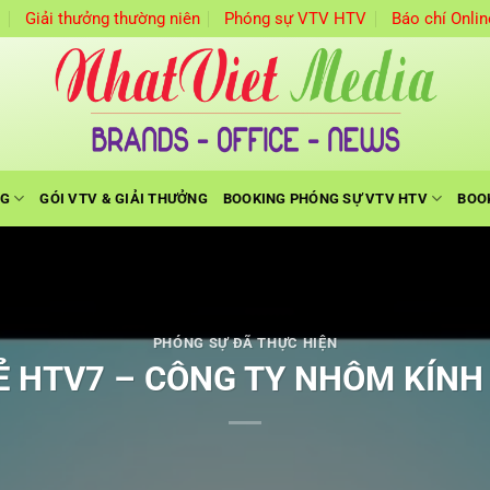
m
Giải thưởng thường niên
Phóng sự VTV HTV
Báo chí Onlin
NG
GÓI VTV & GIẢI THƯỞNG
BOOKING PHÓNG SỰ VTV HTV
BOO
PHÓNG SỰ ĐÃ THỰC HIỆN
Ẻ HTV7 – CÔNG TY NHÔM KÍNH 