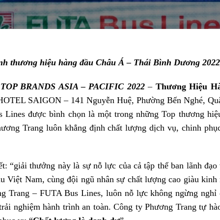
nh thương hiệu
hàng đầu
C
hâu Á – Thái Bình Dương
2022
”
TOP BRANDS ASIA – PACIFIC 2022
–
Thương Hiệu Hà
OTEL SAIGON – 141 Nguyễn Huệ, Phường Bến Nghé, Quận 
 Lines được bình chọn là một trong những Top thương hi
hương Trang luôn khẳng định chất lượng dịch vụ, chinh phụ
t: “giải thưởng này là sự nỗ lực của cả tập thể ban lãnh đ
 đầu Việt Nam, cùng đội ngũ nhân sự chất lượng cao giàu kin
ơng Trang – FUTA Bus Lines, luôn nỗ lực không ngừng nghỉ
trải nghiệm hành trình an toàn. Công ty Phương Trang tự hà