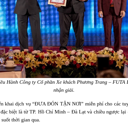
 Hành Công ty Cổ phần Xe khách Phương Trang – FUTA Bus 
nhận giải.
iển khai dịch vụ “ĐƯA ĐÓN TẬN NƠI” miễn phí cho các tuy
ặc biệt là từ TP. Hồ Chí Minh – Đà Lạt và chiều ngược lại đ
suốt thời gian qua.