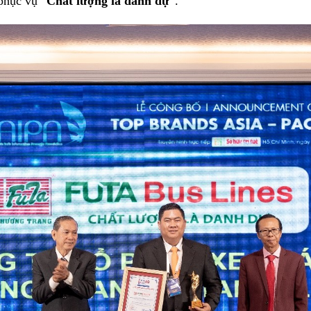
phục vụ “
Chất lượng là danh dự
”.