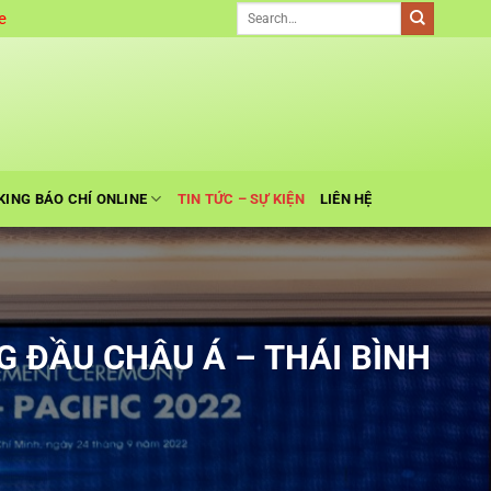
e
KING BÁO CHÍ ONLINE
TIN TỨC – SỰ KIỆN
LIÊN HỆ
 ĐẦU CHÂU Á – THÁI BÌNH