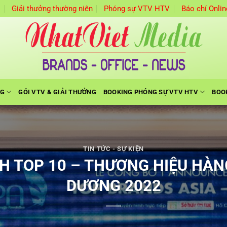
m
Giải thưởng thường niên
Phóng sự VTV HTV
Báo chí Onlin
NG
GÓI VTV & GIẢI THƯỞNG
BOOKING PHÓNG SỰ VTV HTV
BOO
TIN TỨC - SỰ KIỆN
 TOP 10 – THƯƠNG HIỆU HÀNG
DƯƠNG 2022