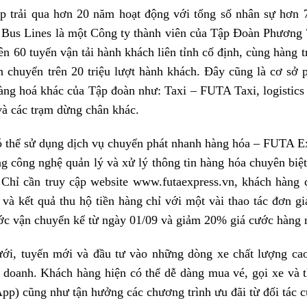
trải qua hơn 20 năm hoạt động với tổng số nhân sự hơn 7
Bus Lines là một Công ty thành viên của Tập Đoàn Phương
rên 60 tuyến vận tải hành khách liên tỉnh cố định, cùng hàng
chuyển trên 20 triệu lượt hành khách. Đây cũng là cơ sở ph
àng hoá khác của Tập đoàn như: Taxi – FUTA Taxi, logistics
à các trạm dừng chân khác.
ó thể sử dụng dịch vụ chuyển phát nhanh hàng hóa – FUTA E
ng công nghệ quản lý và xử lý thông tin hàng hóa chuyên biệt 
 Chỉ cần truy cập website www.futaexpress.vn, khách hàng c
 và kết quả thu hộ tiền hàng chỉ với một vài thao tác đơn g
c vận chuyển kể từ ngày 01/09 và giảm 20% giá cước hàng n
ưới, tuyến mới và đầu tư vào những dòng xe chất lượng ca
 doanh. Khách hàng hiện có thể dễ dàng mua vé, gọi xe và th
) cũng như tận hưởng các chương trình ưu đãi từ đối tác 