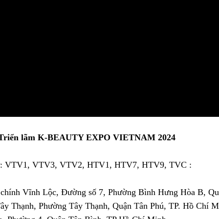
Triển lãm K-BEAUTY EXPO VIETNAM 2024
 sự: VTV1, VTV3, VTV2, HTV1, HTV7, HTV9, TVC :
 chính Vĩnh Lộc, Đường số 7, Phường Bình Hưng Hòa B, Qu
ây Thạnh, Phường Tây Thạnh, Quận Tân Phú, TP. Hồ Chí M