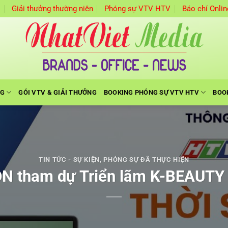
m
Giải thưởng thường niên
Phóng sự VTV HTV
Báo chí Onlin
NG
GÓI VTV & GIẢI THƯỞNG
BOOKING PHÓNG SỰ VTV HTV
BOO
TIN TỨC - SỰ KIỆN
,
PHÓNG SỰ ĐÃ THỰC HIỆN
N tham dự Triển lãm K-BEAUT