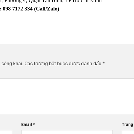
, Phường 4, Quận Tân Bình, TP Hồ Chí Minh
 098 7172 334 (Call/Zalo)
 công khai.
Các trường bắt buộc được đánh dấu
*
Email
*
Trang