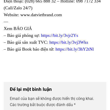
Điện thoại: (028) 665 888 32 – Hotline: 098 7172 334
(Call/Zalo 24/7)
Website: www.datvietbrand.com
—
Xem BÁO GIÁ
– Báo giá phóng sự:
https://bit.ly/3vjr2Ys
– Báo giá sản xuất TVC:
https://bit.ly/3vj3Wks
– Báo giá Book báo điện tử:
https://bit.ly/3hY2tNl
Để lại một bình luận
Email của bạn sẽ không được hiển thị công khai.
Các trường bắt buộc được đánh dấu
*