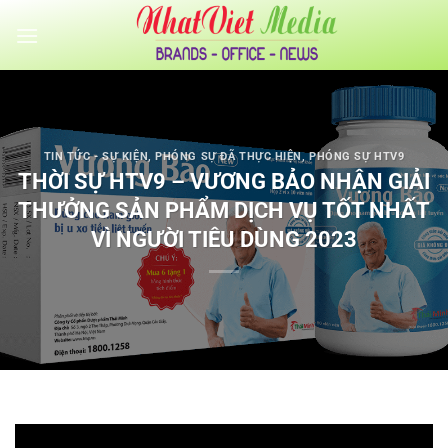
Bỏ
qua
nội
dung
TIN TỨC - SỰ KIỆN
,
PHÓNG SỰ ĐÃ THỰC HIỆN
,
PHÓNG SỰ HTV9
THỜI SỰ HTV9 – VƯƠNG BẢO NHẬN GIẢI
THƯỞNG SẢN PHẨM DỊCH VỤ TỐT NHẤT
VÌ NGƯỜI TIÊU DÙNG 2023