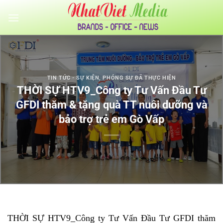
Bỏ
qua
nội
dung
TIN TỨC - SỰ KIỆN
,
PHÓNG SỰ ĐÃ THỰC HIỆN
THỜI SỰ HTV9_Công ty Tư Vấn Đầu Tư
GFDI thăm & tặng quà TT nuôi dưỡng và
bảo trợ trẻ em Gò Vấp
THỜI SỰ HTV9_Công ty Tư Vấn Đầu Tư GFDI thăm