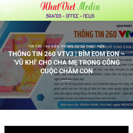
Bỏ
qua
nội
dung
TIN TỨC - SỰ KIỆN
,
PHÓNG SỰ ĐÃ THỰC HIỆN
THÔNG TIN 260 VTV3 | BỈM EOM EON –
‘VŨ KHÍ’ CHO CHA MẸ TRONG CÔNG
CUỘC CHĂM CON