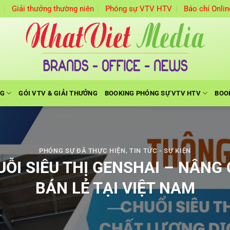
m
Giải thưởng thường niên
Phóng sự VTV HTV
Báo chí Onlin
NG
GÓI VTV & GIẢI THƯỞNG
BOOKING PHÓNG SỰ VTV HTV
BOO
PHÓNG SỰ ĐÃ THỰC HIỆN
,
TIN TỨC - SỰ KIỆN
UỖI SIÊU THỊ GENSHAI – NÂN
BÁN LẺ TẠI VIỆT NAM