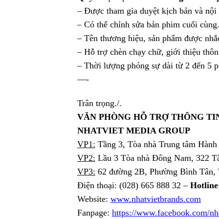
– Được tham gia duyệt kịch bản và nội
– Có thể chỉnh sửa bản phim cuối cùng
– Tên thương hiệu, sản phẩm được nhắc
– Hỗ trợ chèn chạy chữ, giới thiệu thô
– Thời lượng phóng sự dài từ 2 đến 5 
—-
Trân trọng./.
VĂN PHÒNG HỖ TRỢ THÔNG TI
NHATVIET MEDIA GROUP
VP1:
Tầng 3, Tòa nhà Trung tâm Hành
VP2:
Lầu 3 Tòa nhà Đông Nam, 322 Tâ
VP3:
62 đường 2B, Phường Bình Tân, 
Điện thoại: (028) 665 888 32 –
Hotline
Website:
www.nhatvietbrands.com
Fanpage:
https://www.facebook.com/nha