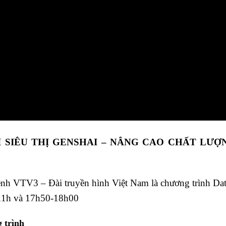
I SIÊU THỊ GENSHAI – NÂNG CAO CHẤT LƯỢ
VTV3 – Đài truyền hình Việt Nam là chương trình DatV
c 11h và 17h50-18h00
 trình