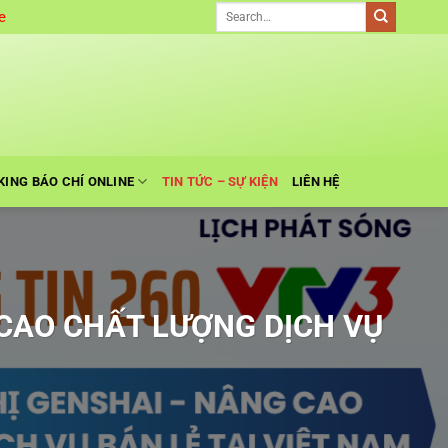
e
KING BÁO CHÍ ONLINE
TIN TỨC – SỰ KIỆN
LIÊN HỆ
G CAO CHẤT LƯỢNG DỊCH VỤ