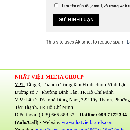
Lưu tên của tôi, email, và trang web t
This site uses Akismet to reduce spam.
L
NHẤT VIỆT MEDIA GROUP
VP1:
Tầng 3, Tòa nhà Trung tâm Hành chính Vĩnh Lộc,
Đường số 7, Phường Bình Tân, TP. Hồ Chí Minh
VP2:
Lầu 3 Tòa nhà Đông Nam, 322 Tây Thạnh, Phường
Tây Thạnh, TP. Hồ Chí Minh
Điện thoại: (028) 665 888 32 –
Hotline: 098 7172 334
(Zalo/Call) -
Website:
www.nhatvietbrands.com
Youtube:
https://www.youtube.com/@NhatVietMedia