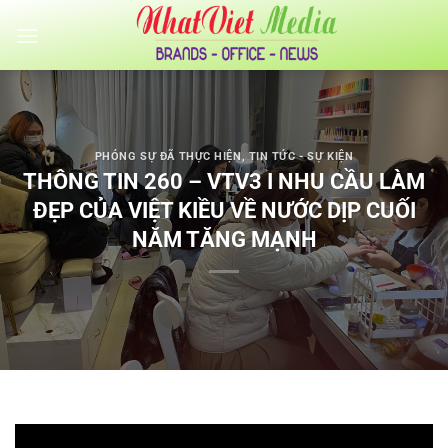
Bỏ
qua
nội
dung
PHÓNG SỰ ĐÃ THỰC HIỆN
,
TIN TỨC - SỰ KIỆN
THÔNG TIN 260 – VTV3 I NHU CẦU LÀM
ĐẸP CỦA VIỆT KIỀU VỀ NƯỚC DỊP CUỐI
NĂM TĂNG MẠNH