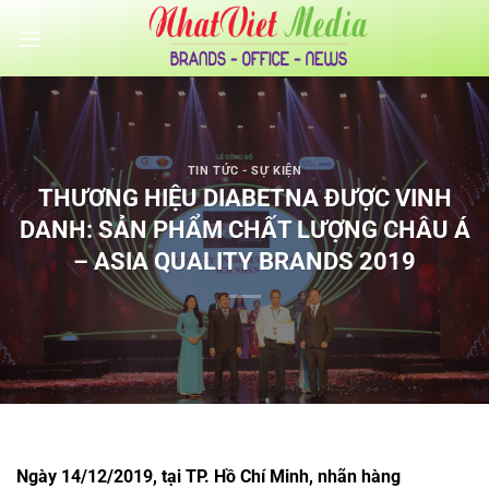
Bỏ
qua
nội
dung
TIN TỨC - SỰ KIỆN
THƯƠNG HIỆU DIABETNA ĐƯỢC VINH
DANH: SẢN PHẨM CHẤT LƯỢNG CHÂU Á
– ASIA QUALITY BRANDS 2019
Ngày 14/12/2019, tại TP. Hồ Chí Minh, nhãn hàng