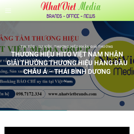
Bỏ
qua
nội
dung
TIN TỨC - SỰ KIỆN
,
THƯƠNG HIỆU NHẬN GIẢI THƯỞNG
THƯƠNG HIỆU HITO VIỆT NAM NHẬN
GIẢI THƯỞNG THƯƠNG HIỆU HÀNG ĐẦU
CHÂU Á – THÁI BÌNH DƯƠNG