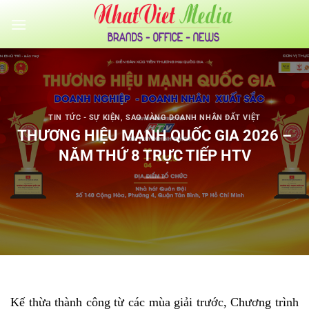
Bỏ
qua
nội
dung
TIN TỨC - SỰ KIỆN
,
SAO VÀNG DOANH NHÂN ĐẤT VIỆT
THƯƠNG HIỆU MẠNH QUỐC GIA 2026 –
NĂM THỨ 8 TRỰC TIẾP HTV
Kế thừa thành công từ các mùa giải trước, Chương trình