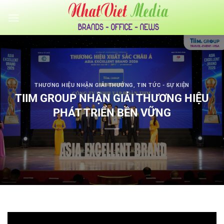
Bỏ
qua
nội
dung
THƯƠNG HIỆU NHẬN GIẢI THƯỞNG
,
TIN TỨC - SỰ KIỆN
TIIM GROUP NHẬN GIẢI THƯƠNG HIỆU
PHÁT TRIỂN BỀN VỮNG