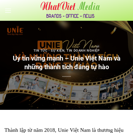
Bỏ
qua
nội
dung
TIN TỨC - SỰ KIỆN
,
TIN DOANH NGHIỆP
Uy tín vững mạnh – Unie Việt Nam và
những thành tích đáng tự hào
Thành lập từ năm 2018, Unie Việt Nam là thương hiệu