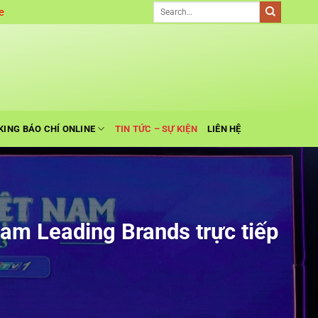
e
KING BÁO CHÍ ONLINE
TIN TỨC – SỰ KIỆN
LIÊN HỆ
am Leading Brands trực tiếp