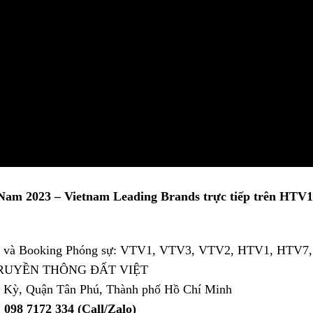
am 2023 – Vietnam Leading Brands trực tiếp trên HTV1
rình và Booking Phóng sự: VTV1, VTV3, VTV2, HTV1, HTV7
RUYỀN THÔNG ĐẤT VIỆT
n Kỳ, Quận Tân Phú, Thành phố Hồ Chí Minh
: 098 7172 334 (Call/Zalo)