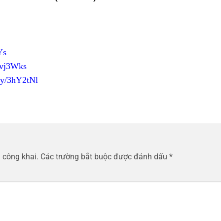
Ys
/3vj3Wks
.ly/3hY2tNl
 công khai.
Các trường bắt buộc được đánh dấu
*