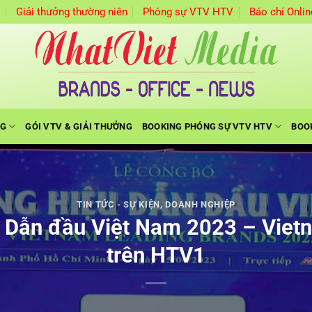
m
Giải thưởng thường niên
Phóng sự VTV HTV
Báo chí Onlin
NG
GÓI VTV & GIẢI THƯỞNG
BOOKING PHÓNG SỰ VTV HTV
BOO
TIN TỨC - SỰ KIỆN
,
DOANH NGHIỆP
 Dẫn đầu Việt Nam 2023 – Vietn
trên HTV1