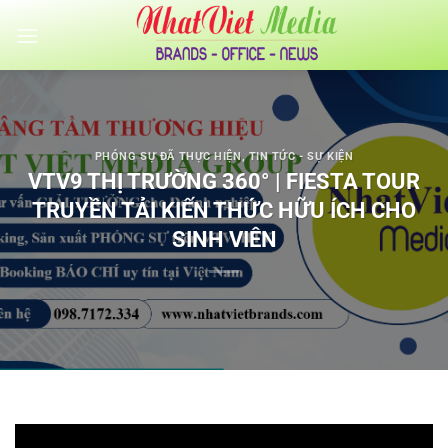
Bỏ
qua
nội
dung
PHÓNG SỰ ĐÃ THỰC HIỆN
,
TIN TỨC - SỰ KIỆN
VTV9 THỊ TRƯỜNG 360° | FIESTA TOUR
TRUYỀN TẢI KIẾN THỨC HỮU ÍCH CHO
SINH VIÊN