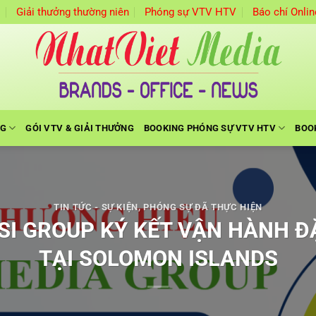
m
Giải thưởng thường niên
Phóng sự VTV HTV
Báo chí Onlin
NG
GÓI VTV & GIẢI THƯỞNG
BOOKING PHÓNG SỰ VTV HTV
BOO
TIN TỨC - SỰ KIỆN
,
PHÓNG SỰ ĐÃ THỰC HIỆN
 SI GROUP KÝ KẾT VẬN HÀNH Đ
TẠI SOLOMON ISLANDS