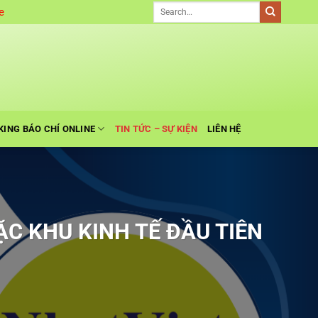
e
KING BÁO CHÍ ONLINE
TIN TỨC – SỰ KIỆN
LIÊN HỆ
ẶC KHU KINH TẾ ĐẦU TIÊN