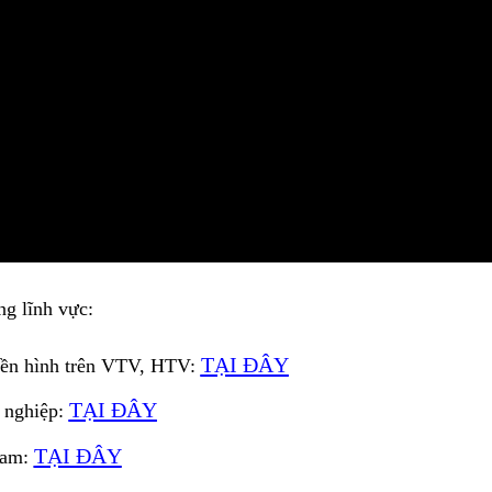
ng lĩnh vực:
TẠI ĐÂY
ền hình trên VTV, HTV:
TẠI ĐÂY
 nghiệp:
TẠI ĐÂY
Nam: